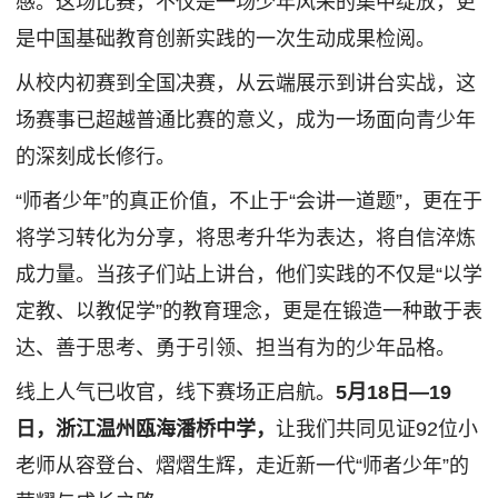
感。这场比赛，不仅是一场少年风采的集中绽放，更
是中国基础教育创新实践的一次生动成果检阅。
从校内初赛到全国决赛，从云端展示到讲台实战，这
场赛事已超越普通比赛的意义，成为一场面向青少年
的深刻成长修行。
“师者少年”的真正价值，不止于“会讲一道题”，更在于
将学习转化为分享，将思考升华为表达，将自信淬炼
成力量。当孩子们站上讲台，他们实践的不仅是“以学
定教、以教促学”的教育理念，更是在锻造一种敢于表
达、善于思考、勇于引领、担当有为的少年品格。
线上人气已收官，线下赛场正启航。
5月18日—19
日，浙江温州瓯海潘桥中学，
让我们共同见证92位小
老师从容登台、熠熠生辉，走近新一代“师者少年”的