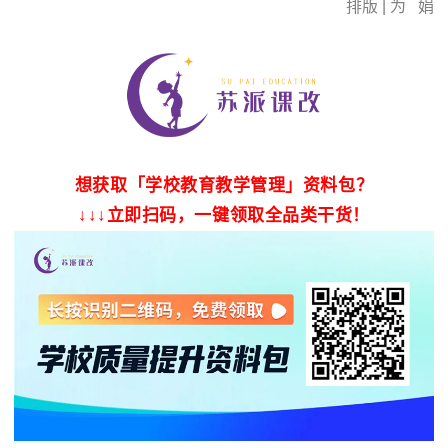
排版 | 为 娟
想获取「学校教育教学管理」资料包？
↓↓↓立即扫码，一键领取全品类干货！