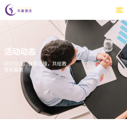
活动动态
研讨交流，智慧碰撞，共绘教
育新篇章