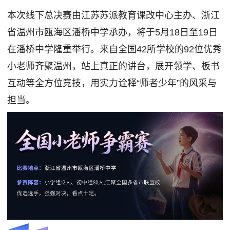
本次线下总决赛由江苏苏派教育课改中心主办、浙江
省温州市瓯海区潘桥中学承办，将于5月18日至19日
在潘桥中学隆重举行。来自全国42所学校的92位优秀
小老师齐聚温州，站上真正的讲台，展开领学、板书
互动等全方位竞技，用实力诠释“师者少年”的风采与
担当。