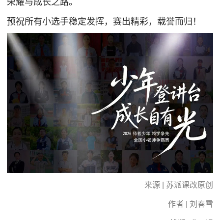
荣耀与成长之路。
预祝所有小选手稳定发挥，赛出精彩，载誉而归！
来源 | 苏派课改原创
作者 | 刘春雪