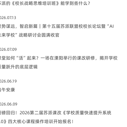
苏派的《校长战略思维培训班》能学到些什么？
026.07.13
聚势谋远，智启新篇｜第十五届苏派联盟校校长论坛暨“AI
未来学校”战略研讨会圆满收官
026.07.09
课堂如何“活”起来？一场在溧阳举行的课改研修，揭开学校
质量跃升的底层逻辑
026.06.19
端午安康
026.06.09
重磅回归！2026第二届苏派课改《学校质量快速提升系统
4.0》四大核心课程操作培训开始报名！