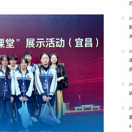
2
2
2
2